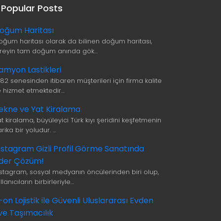
Popular Posts
oğum Haritası
oğum haritası olarak da bilinen doğum haritası,
ireyin tam doğum anında gök…
amyon Lastikleri
982 senesinden itibaren müşterileri için firma kalite
le hizmet etmektedir…
ekne ve Yat Kiralama
t kiralama, büyüleyici Türk kıyı şeridini keşfetmenin
rika bir yoludur. …
nstagram Gizli Profil Görme Sanatında
ider Çözüm!
nstagram, sosyal medyanın öncülerinden biri olup,
llanıcıların birbirleriyle…
i-on Lojistik ile Güvenli Uluslararası Evden
ve Taşımacılık