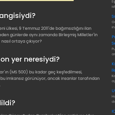
E
is
Hangisiydi?
S
G
i
ni ülkesi, 9 Temmuz 2011'de bağımsızlığını ilan
 eden günlerde aynı zamanda Birleşmiş Milletler'in
P
r nasıl ortaya çıkıyor?
S
P
a
on yer neresiydi?
K
i
r'ın (MS 500) bu kadar geç keşfedilmesi,
K
e bu imkansız görünüyor, ancak insanlar tarafından
a
.
U
H
ildi?
d
I