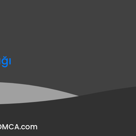
ağı
y DMCA.com