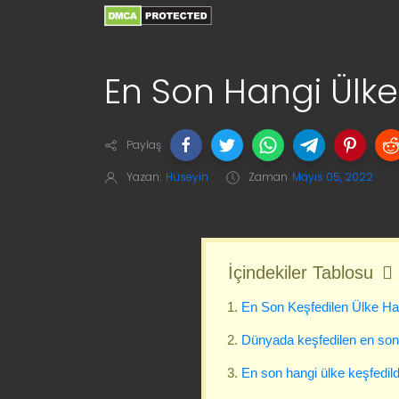
En Son Hangi Ülke
Paylaş
Yazan:
Hüseyin
Zaman
Mayıs 05, 2022
İçindekiler Tablosu
En Son Keşfedilen Ülke Ha
Dünyada keşfedilen en son
En son hangi ülke keşfedild