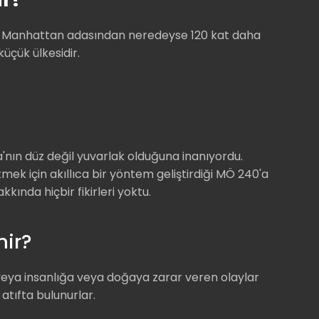
ri, Manhattan adasından neredeyse 120 kat daha
küçük ülkesidir.
'nın düz değil yuvarlak olduğuna inanıyordu.
ek için akıllıca bir yöntem geliştirdiği MÖ 240'a
ında hiçbir fikirleri yoktu.
ir?
 veya insanlığa veya doğaya zarar veren olaylar
atıfta bulunurlar.