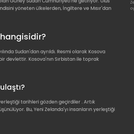
 olan Güney Sudan Cumhuriyeti'ne getiriyor. Ulus
Z
endisini yöneten ülkelerden, İngiltere ve Mısır'dan
o
 hangisidir?
yılında Sudan'dan ayrıldı. Resmi olarak Kosova
 devlettir. Kosova'nın Sırbistan ile toprak
ulaştı?
rleştiği tarihleri ​​gözden geçirdiler . Artık
şünülüyor. Bu, Yeni Zelanda'yı insanların yerleştiği