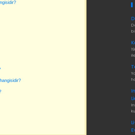
ngisidir?
D
D
b
K
1
i
T
?
Ya
ha
hangisidir?
I
?
L
I
ku
L
E