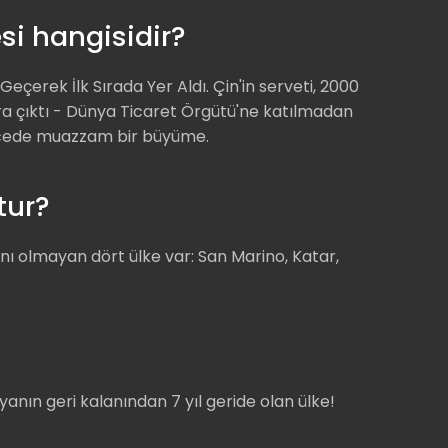
si hangisidir?
eçerek İlk Sırada Yer Aldı. Çin'in serveti, 2000
lara çıktı - Dünya Ticaret Örgütü'ne katılmadan
recede muazzam bir büyüme.
tur?
ı olmayan dört ülke var: San Marino, Katar,
nyanın geri kalanından 7 yıl geride olan ülke!