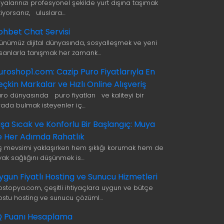
şyalarınızı profesyonel şekilde yurt dışına taşımak
tiyorsanız, uluslara…
ohbet Chat Servisi
ünümüz dijital dünyasında, sosyalleşmek ve yeni
nsanlarla tanışmak her zamank…
uroshop1.com: Cazip Puro Fiyatlarıyla En
eçkin Markalar ve Hızlı Online Alışveriş
uro dünyasında puro fiyatları ve kaliteyi bir
rada bulmak isteyenler iç…
ışa Sıcak ve Konforlu Bir Başlangıç: Muya
le Her Adımda Rahatlık
ış mevsimi yaklaşırken hem şıklığı korumak hem de
yak sağlığını düşünmek is…
ygun Fiyatlı Hosting ve Sunucu Hizmetleri
ostopya.com, çeşitli ihtiyaçlara uygun ve bütçe
ostu hosting ve sunucu çözüml…
Q Puanı Hesaplama